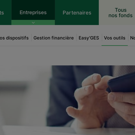
 au contenu
Tous
Entreprises
ts
Partenaires
nos fonds
os dispositifs
Gestion financière
Easy'GES
Vos outils
No