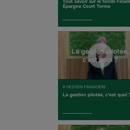
Tout savoir sur le fonds Fina
Épargne Court Terme
# GESTION FINANCIÈRE
La gestion pilotée, c'est quoi 