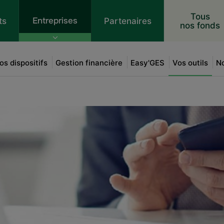
 au contenu
Tous
Entreprises
ts
Partenaires
nos fonds
os dispositifs
Gestion financière
Easy'GES
Vos outils
No