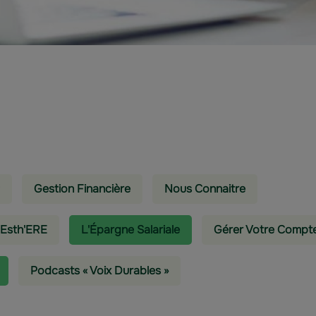
Gestion Financière
Nous Connaitre
 Esth'ERE
L'épargne Salariale
Gérer Votre Compt
Podcasts « Voix Durables »