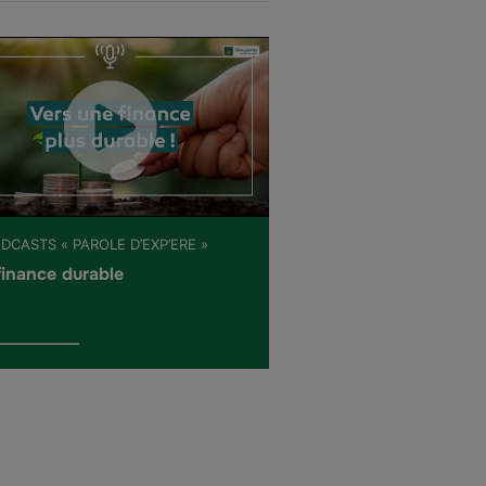
DCASTS « PAROLE D’EXP’ERE »
finance durable