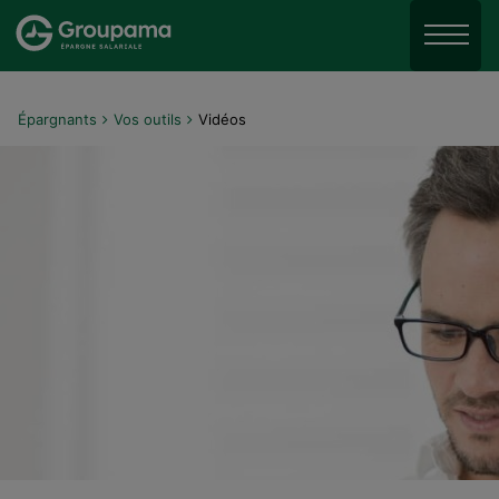
Aller au menu
Aller à la recherche
Menu
Aller au contenu
Épargnants
Vos outils
Vidéos