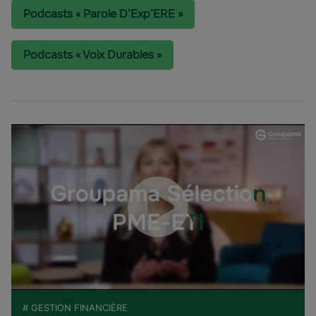
Podcasts « Parole D’Exp’ERE »
Podcasts « Voix Durables »
# GESTION FINANCIÈRE