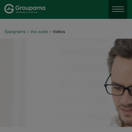
Aller au menu
Aller à la recherche
Menu
Aller au contenu
Épargnants
Vos outils
Vidéos