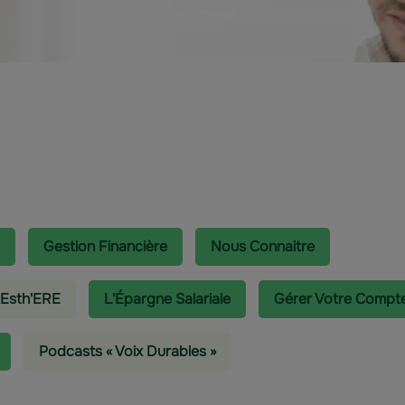
Gestion Financière
Nous Connaitre
 Esth'ERE
L'épargne Salariale
Gérer Votre Compt
Podcasts « Voix Durables »