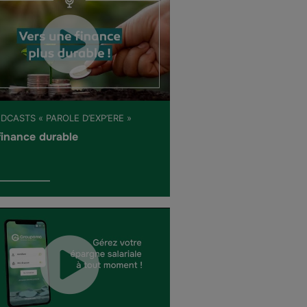
DCASTS « PAROLE D’EXP’ERE »
finance durable