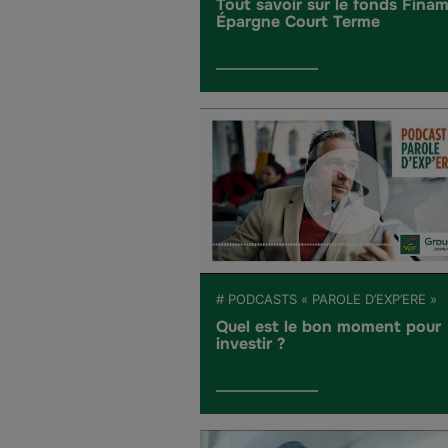
Tout savoir sur le fonds Fina
Épargne Court Terme
# PODCASTS « PAROLE D’EXP’ERE »
Quel est le bon moment pour
investir ?