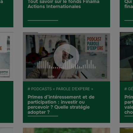
ma
Tout savoir sur le fonds Finama
Qui
Actions Internationales
fin
# PODCASTS « PAROLE D’EXP’ERE »
# G
Primes d’intéressement et de
Pri
participation : investir ou
par
percevoir ? Quelle stratégie
val
adopter ?
cho