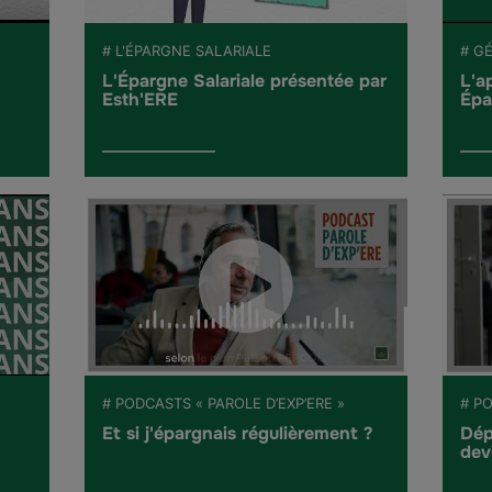
# L'ÉPARGNE SALARIALE
# G
L'Épargne Salariale présentée par
L'a
Esth'ERE
Épa
# PODCASTS « PAROLE D’EXP’ERE »
# PO
Et si j'épargnais régulièrement ?
Dép
dev