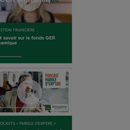
ESTION FINANCIÈRE
t savoir sur le fonds GER
amique
DCASTS « PAROLE D’EXP’ERE »