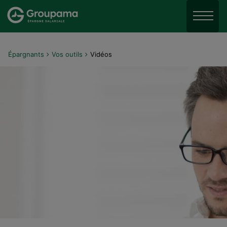
Aller au menu
Aller à la recherche
Menu
Aller au contenu
Épargnants
Vos outils
Vidéos