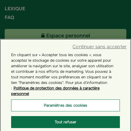
LEXIQUE
FAQ
Espace personnel
Continuer sans accepter
En cliquant sur « Accepter tous les cookies », vous
Tous nos fonds
acceptez le stockage de cookies sur votre appareil pour
améliorer la navigation sur le site, analyser son utilisation
et contribuer à nos efforts de marketing. Vous pouvez à
Contact
tout moment modifier vos préférences en cliquant sur le
lien "Paramètres des cookies". Pour plus d'information
:
Politique de protection des données à caractère
personnel
Groupama ES
Paramètres des cookies
Paramètres des cookies
Tout refuser
© GROUPAMA 2026