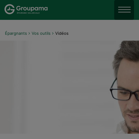
Aller au menu
Aller à la recherche
Menu
Aller au contenu
Épargnants
Vos outils
Vidéos