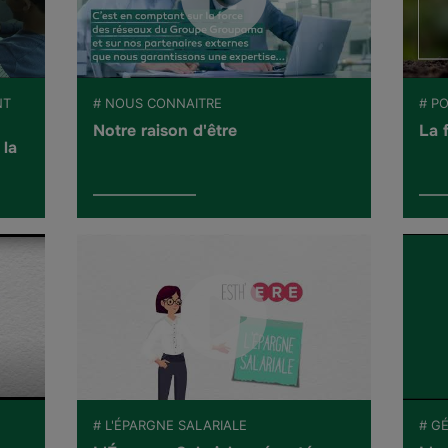
NT
# NOUS CONNAITRE
# PO
Notre raison d'être
La 
 la
# L'ÉPARGNE SALARIALE
# G