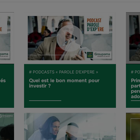
# PODCASTS « PAROLE D’EXP’ERE »
# PO
hés
Quel est le bon moment pour
Pri
investir ?
part
per
ado