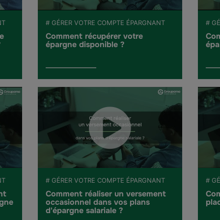
NT
# GÉRER VOTRE COMPTE ÉPARGNANT
# G
e
Comment récupérer votre
Com
?
épargne disponible ?
épa
NT
# GÉRER VOTRE COMPTE ÉPARGNANT
# G
nt
Comment réaliser un versement
Com
rgne
occasionnel dans vos plans
pla
d'épargne salariale ?