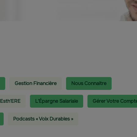
Gestion Financière
Nous Connaitre
 Esth'ERE
L'épargne Salariale
Gérer Votre Compt
Podcasts « Voix Durables »