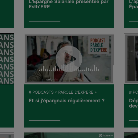
L'Épargne Salariale présentée par
L'a
Esth'ERE
Épa
# PODCASTS « PAROLE D’EXP’ERE »
# PO
Et si j'épargnais régulièrement ?
Dép
dev