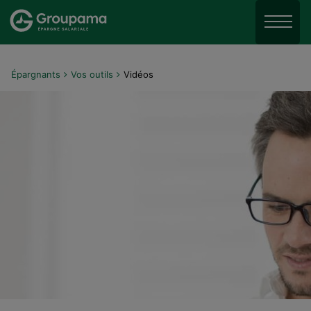
Aller au menu
Aller à la recherche
Menu
Aller au contenu
Épargnants
Vos outils
Vidéos