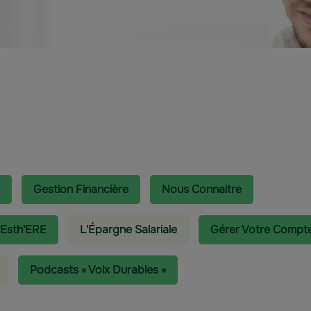
Gestion Financière
Nous Connaitre
 Esth'ERE
L'épargne Salariale
Gérer Votre Compt
Podcasts « Voix Durables »