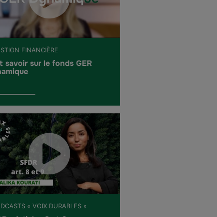
ESTION FINANCIÈRE
t savoir sur le fonds GER
amique
ODCASTS « VOIX DURABLES »