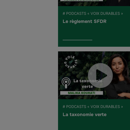
# PODCASTS « VOIX DURABLES »
Le règlement SFDR
# PODCASTS « VOIX DURABLES »
La taxonomie verte