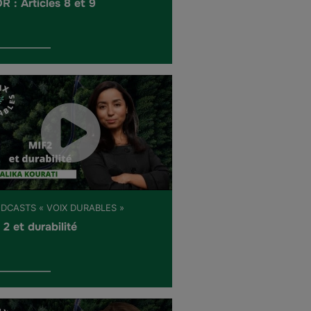
R : Articles 8 et 9
ODCASTS « VOIX DURABLES »
 2 et durabilité