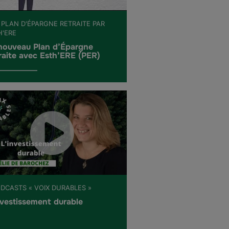
 PLAN D'ÉPARGNE RETRAITE PAR
H'ERE
nouveau Plan d’Épargne
raite avec Esth’ERE (PER)
ODCASTS « VOIX DURABLES »
nvestissement durable