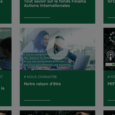
ma
Tout savoir sur le fonds Finama
SFD
Actions Internationales
NT
# NOUS CONNAITRE
# P
Notre raison d'être
MIF
 la