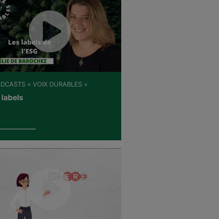
ODCASTS « VOIX DURABLES »
 labels