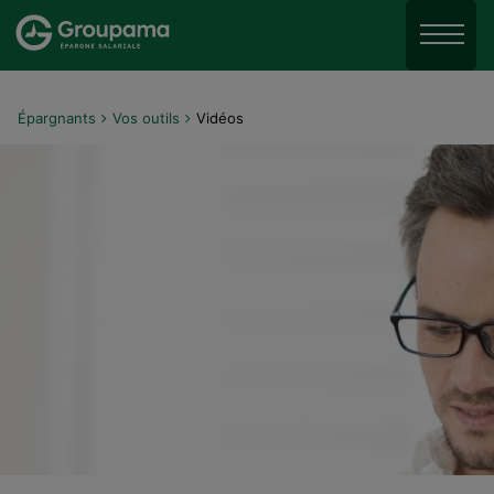
Aller au menu
Aller à la recherche
Menu
Aller au contenu
Épargnants
Vos outils
Vidéos