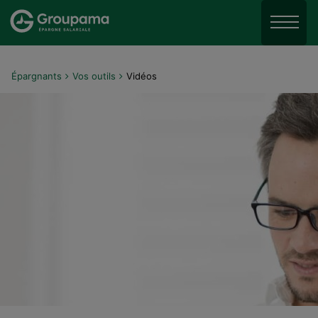
Aller au menu
Aller à la recherche
Menu
Aller au contenu
Épargnants
Vos outils
Vidéos