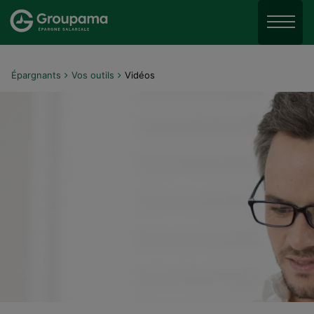
Aller au menu
Aller à la recherche
Menu
Aller au contenu
Épargnants
Vos outils
Vidéos