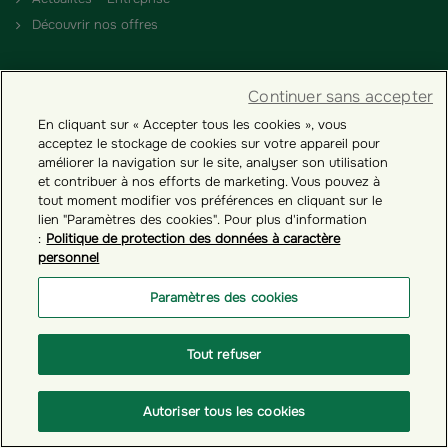
Découvrir nos offres
PARTENAIRES
Continuer sans accepter
Devenir Partenaire
En cliquant sur « Accepter tous les cookies », vous
acceptez le stockage de cookies sur votre appareil pour
améliorer la navigation sur le site, analyser son utilisation
RÉGLEMENTATION
et contribuer à nos efforts de marketing. Vous pouvez à
tout moment modifier vos préférences en cliquant sur le
Nos engagements RSE
lien "Paramètres des cookies". Pour plus d'information
:
Politique de protection des données à caractère
Conditions générales
personnel
Comptes inactifs - Loi Eckert
Paramètres des cookies
NOUS CONNAÎTRE
Tout refuser
Qui sommes-nous ?
Nos solutions d’épargne salariale
Autoriser tous les cookies
Nos récompenses