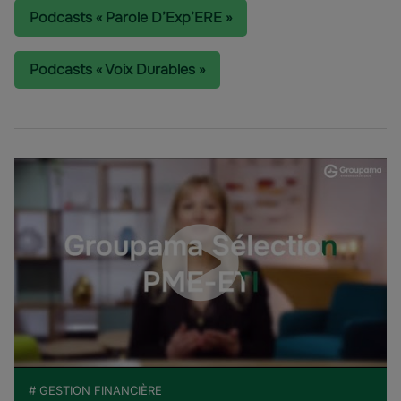
Podcasts « Parole D’Exp’ERE »
Podcasts « Voix Durables »
# GESTION FINANCIÈRE