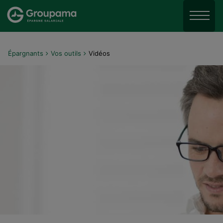
Aller au menu
Aller à la recherche
Menu
Aller au contenu
Épargnants
Vos outils
Vidéos