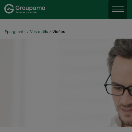
Aller au menu
Aller à la recherche
Menu
Aller au contenu
Épargnants
Vos outils
Vidéos