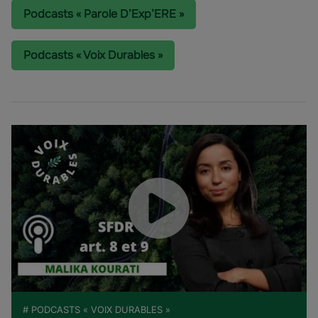
Podcasts « Parole D’Exp’ERE »
Podcasts « Voix Durables »
# PODCASTS « VOIX DURABLES »