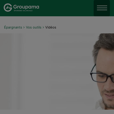
Aller au menu
Aller à la recherche
Menu
Aller au contenu
Épargnants
Vos outils
Vidéos