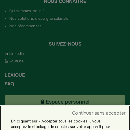
NOUS CONNAÎTRE
Qui sommes-nous ?
Nos solutions d’épargne salariale
Nos récompenses
SUIVEZ-NOUS
Linkedin
Youtube
LEXIQUE
FAQ
Espace personnel
Continuer sans accepter
En cliquant sur « Accepter tous les cookies », vous
Tous nos fonds
acceptez le stockage de cookies sur votre appareil pour