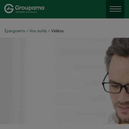
Aller au menu
Aller à la recherche
Menu
Aller au contenu
Épargnants
Vos outils
Vidéos