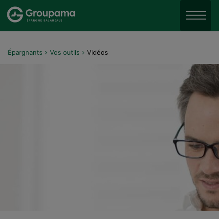
Aller au menu
Aller à la recherche
Menu
Aller au contenu
Épargnants
Vos outils
Vidéos