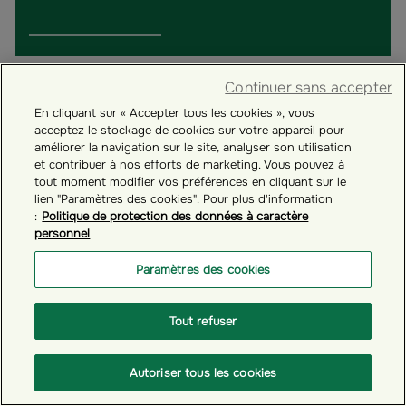
Continuer sans accepter
En cliquant sur « Accepter tous les cookies », vous
acceptez le stockage de cookies sur votre appareil pour
améliorer la navigation sur le site, analyser son utilisation
ÉPARGNANTS
et contribuer à nos efforts de marketing. Vous pouvez à
tout moment modifier vos préférences en cliquant sur le
Comprendre l'épargne salariale
lien "Paramètres des cookies". Pour plus d'information
:
Politique de protection des données à caractère
Gestion financière
personnel
Actualités Épargnants
Paramètres des cookies
ENTREPRISES
Tout refuser
Comprendre l'épargne salariale
Actualités – Entreprise
Autoriser tous les cookies
Découvrir nos offres