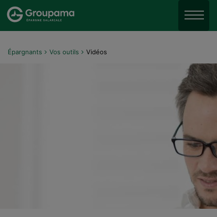
Aller au menu
Aller à la recherche
Menu
Aller au contenu
Épargnants
Vos outils
Vidéos