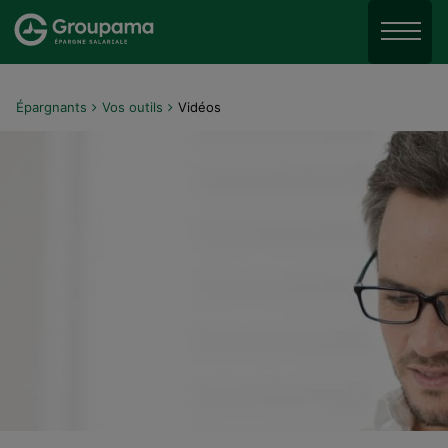
Aller au menu
Aller à la recherche
Menu
Aller au contenu
Épargnants
Vos outils
Vidéos