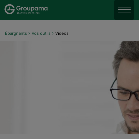
Aller au menu
Aller à la recherche
Menu
Aller au contenu
Épargnants
Vos outils
Vidéos