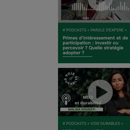
# PODCASTS « PAROLE D’EXP’ERE »
Primes d’intéressement et de
participation : investir ou
percevoir ? Quelle stratégie
adopter ?
# PODCASTS « VOIX DURABLES »