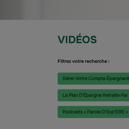
VIDÉOS
Filtrez votre recherche :
Gérer Votre Compte Épargnant
Le Plan D'Épargne Retraite Par
Podcasts « Parole D’Exp’ERE »