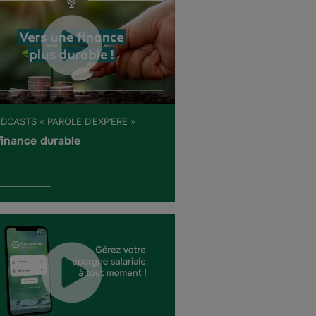
DCASTS « PAROLE D’EXP’ERE »
finance durable