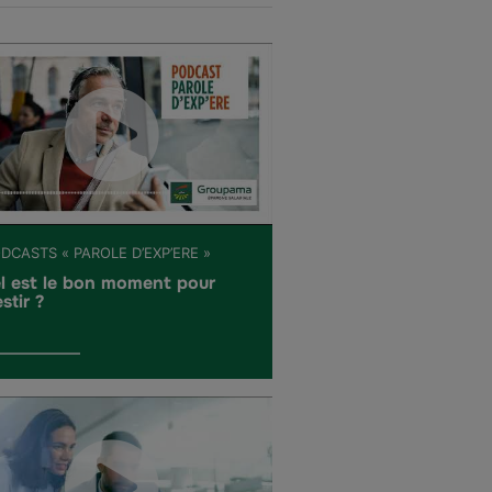
DCASTS « PAROLE D’EXP’ERE »
l est le bon moment pour
stir ?