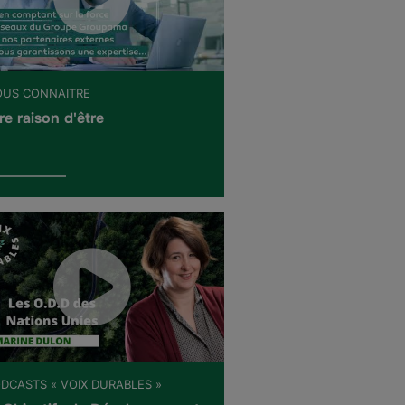
OUS CONNAITRE
re raison d'être
ODCASTS « VOIX DURABLES »