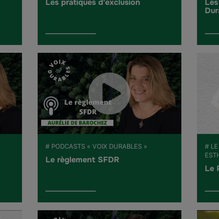
Les pratiques d'exclusion
Les
Dur
# PODCASTS « VOIX DURABLES »
# LE
EST
Le règlement SFDR
Le 