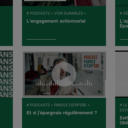
# PODCASTS « VOIX DURABLES »
# G
L'engagement actionnarial
L'a
Épa
# PODCASTS « PAROLE D’EXP’ERE »
# LE
EST
Et si j'épargnais régulièrement ?
Est
Obl