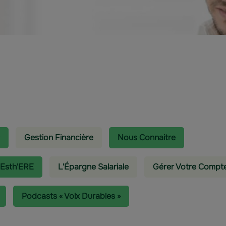
Gestion Financière
Nous Connaitre
 Esth'ERE
L'épargne Salariale
Gérer Votre Compt
Podcasts « Voix Durables »