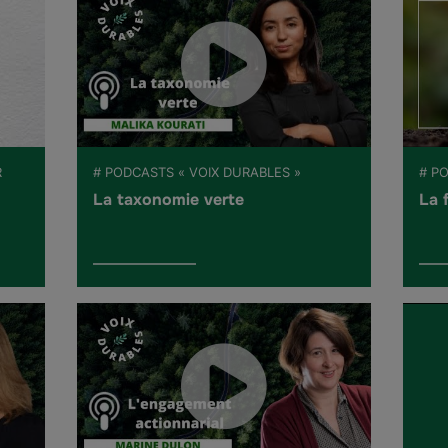
R
# PODCASTS « VOIX DURABLES »
# PO
La taxonomie verte
La 