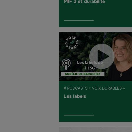
MIF 2 et durabilité
# PODCASTS « VOIX DURABLES »
Les labels