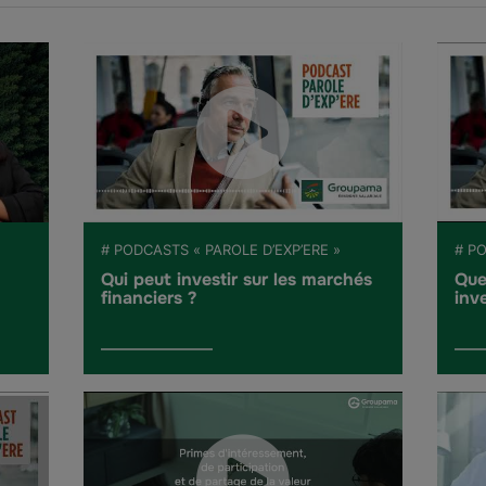
# PODCASTS « PAROLE D’EXP’ERE »
# PO
Qui peut investir sur les marchés
Que
financiers ?
inve