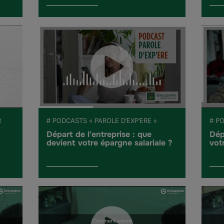
R
# PODCASTS « PAROLE D’EXP’ERE »
# PO
Départ de l'entreprise : que
Dép
devient votre épargne salariale ?
vot