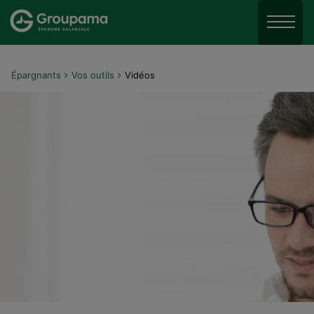
Aller au menu
Aller à la recherche
Menu
Aller au contenu
Épargnants
Vos outils
Vidéos