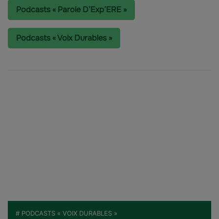
Podcasts « Parole D’Exp’ERE »
Podcasts « Voix Durables »
# PODCASTS « VOIX DURABLES »