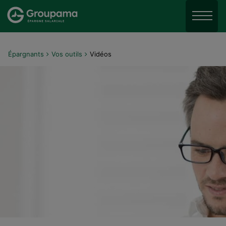
Aller au menu
Aller à la recherche
Menu
Aller au contenu
Épargnants
Vos outils
Vidéos