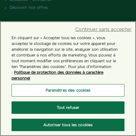
Découvrir nos offres
PARTENAIRES
Continuer sans accepter
Devenir Partenaire
En cliquant sur « Accepter tous les cookies », vous
acceptez le stockage de cookies sur votre appareil pour
améliorer la navigation sur le site, analyser son utilisation
RÉGLEMENTATION
et contribuer à nos efforts de marketing. Vous pouvez à
tout moment modifier vos préférences en cliquant sur le
Nos engagements RSE
lien "Paramètres des cookies". Pour plus d'information
:
Politique de protection des données à caractère
Conditions générales
personnel
Comptes inactifs - Loi Eckert
Paramètres des cookies
NOUS CONNAÎTRE
Tout refuser
Qui sommes-nous ?
Nos solutions d’épargne salariale
Autoriser tous les cookies
Nos récompenses