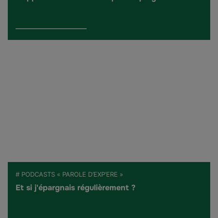
# PODCASTS « PAROLE D’EXP’ERE »
Et si j'épargnais régulièrement ?