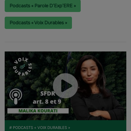
Podcasts « Parole D’Exp’ERE »
Podcasts « Voix Durables »
# PODCASTS « VOIX DURABLES »