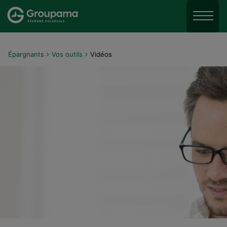
Aller au menu
Aller à la recherche
Menu
Aller au contenu
Épargnants
Vos outils
Vidéos