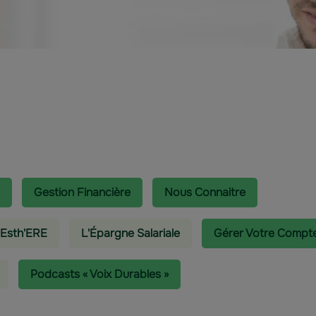
Gestion Financière
Nous Connaitre
 Esth'ERE
L'épargne Salariale
Gérer Votre Compt
Podcasts « Voix Durables »