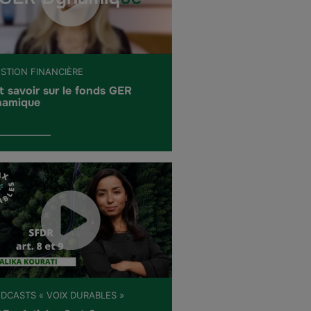
ESTION FINANCIÈRE
t savoir sur le fonds GER
amique
ODCASTS « VOIX DURABLES »