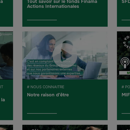
ma
Tout savoir sur le fonds Finama
SFD
Actions Internationales
NT
# NOUS CONNAITRE
# P
Notre raison d'être
MIF
 la