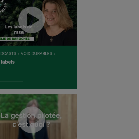
ODCASTS « VOIX DURABLES »
 labels