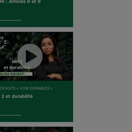
R : Articles 8 et 9
ODCASTS « VOIX DURABLES »
 2 et durabilité