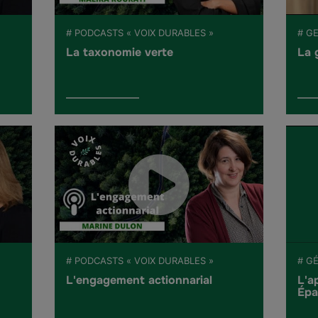
# PODCASTS « VOIX DURABLES »
# G
La taxonomie verte
La 
# PODCASTS « VOIX DURABLES »
# G
L'engagement actionnarial
L'a
Épa