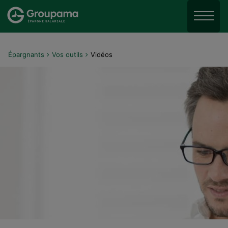
Aller au menu
Aller à la recherche
Menu
Aller au contenu
Épargnants
Vos outils
Vidéos