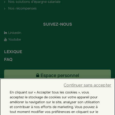
Nos solutions d’épargne salariale
Nos récompenses
SUIVEZ-NOUS
Linkedin
Youtube
LEXIQUE
FAQ
Espace personnel
Continuer sans accepter
En cliquant sur « Accepter tous les cookies », vous
Tous nos fonds
acceptez le stockage de cookies sur votre appareil pour
améliorer la navigation sur le site, analyser son utilisation
et contribuer à nos efforts de marketing. Vous pouvez à
Contact
tout moment modifier vos préférences en cliquant sur le