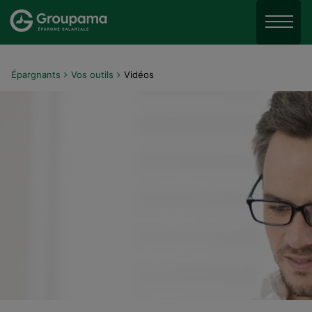
Aller au menu
Aller à la recherche
Menu
Aller au contenu
Épargnants
Vos outils
Vidéos