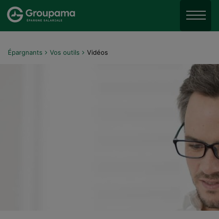
Aller au menu
Aller à la recherche
Menu
Aller au contenu
Épargnants
Vos outils
Vidéos