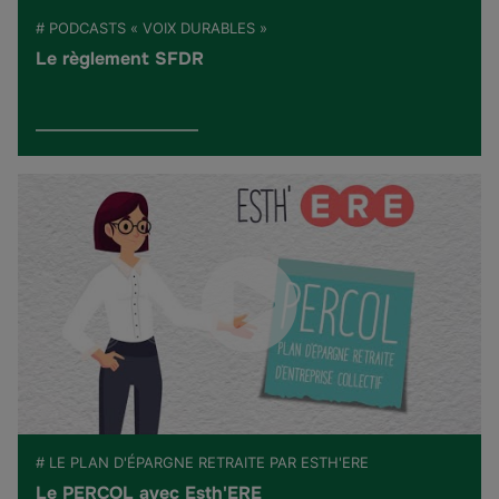
# PODCASTS « VOIX DURABLES »
Le règlement SFDR
# LE PLAN D'ÉPARGNE RETRAITE PAR ESTH'ERE
Le PERCOL avec Esth'ERE