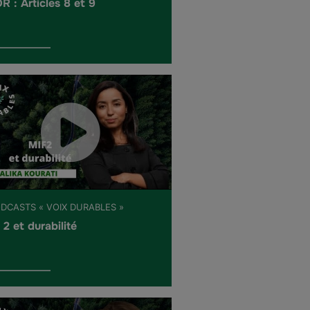
R : Articles 8 et 9
ODCASTS « VOIX DURABLES »
 2 et durabilité