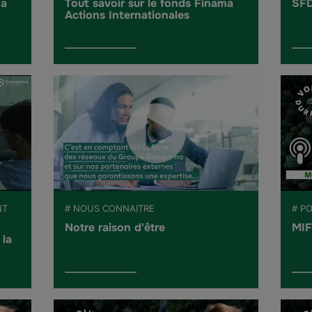
ma
Tout savoir sur le fonds Finama
SFD
Actions Internationales
NT
# NOUS CONNAITRE
# P
Notre raison d'être
MIF
 la