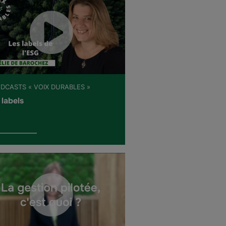
ODCASTS « VOIX DURABLES »
 labels