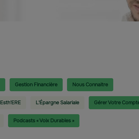
Gestion Financière
Nous Connaitre
 Esth'ERE
L'épargne Salariale
Gérer Votre Compt
Podcasts « Voix Durables »