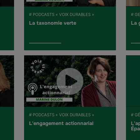
# PODCASTS « VOIX DURABLES »
# G
La taxonomie verte
La 
# PODCASTS « VOIX DURABLES »
# G
L'engagement actionnarial
L'a
Épa