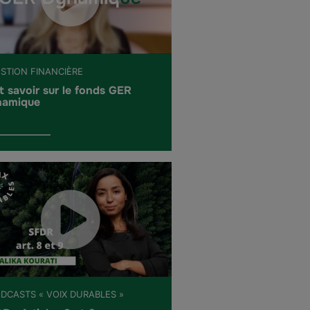
ESTION FINANCIÈRE
t savoir sur le fonds GER
amique
ODCASTS « VOIX DURABLES »