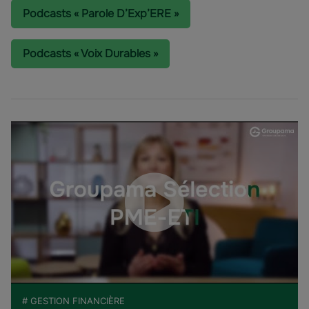
Podcasts « Parole D’Exp’ERE »
Podcasts « Voix Durables »
# GESTION FINANCIÈRE