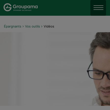
Aller au menu
Aller à la recherche
Menu
Aller au contenu
Épargnants
Vos outils
Vidéos