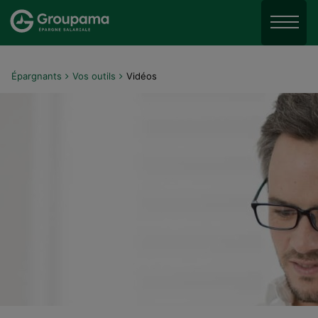
Aller au menu
Aller à la recherche
Menu
Aller au contenu
Épargnants
Vos outils
Vidéos