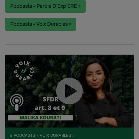
Podcasts « Parole D’Exp’ERE »
Podcasts « Voix Durables »
# PODCASTS « VOIX DURABLES »