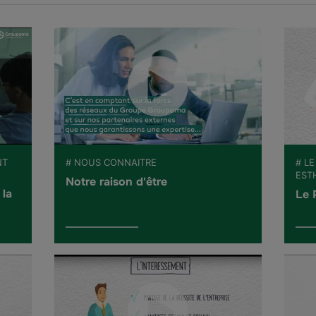
NT
# NOUS CONNAITRE
# LE
EST
Notre raison d'être
 la
Le 