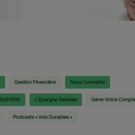
Gestion Financière
Nous Connaitre
 Esth'ERE
L'épargne Salariale
Gérer Votre Compt
Podcasts « Voix Durables »