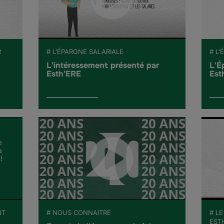
R
# L'ÉPARGNE SALARIALE
# L
L'intéressement présenté par
L'É
Esth'ERE
Est
NT
# NOUS CONNAITRE
# LE
EST