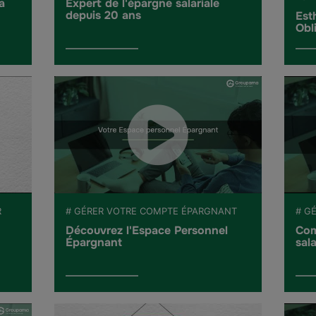
a
Expert de l'épargne salariale
depuis 20 ans
Est
Obl
R
# GÉRER VOTRE COMPTE ÉPARGNANT
# G
Découvrez l'Espace Personnel
Com
Épargnant
sala