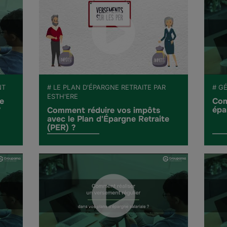
NT
# LE PLAN D'ÉPARGNE RETRAITE PAR
# G
ESTH'ERE
e
Com
?
épa
Comment réduire vos impôts
avec le Plan d'Épargne Retraite
(PER) ?