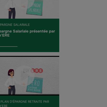
'ÉPARGNE SALARIALE
pargne Salariale présentée par
h'ERE
 PLAN D'ÉPARGNE RETRAITE PAR
H'ERE