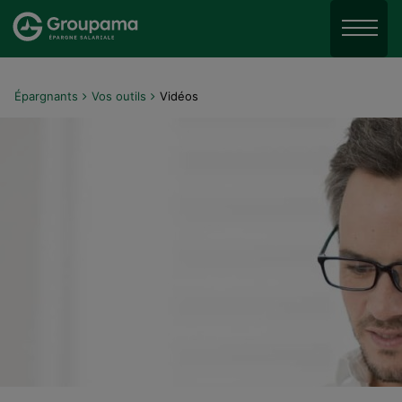
Aller au menu
Aller à la recherche
Menu
Aller au contenu
Épargnants
Vos outils
Vidéos