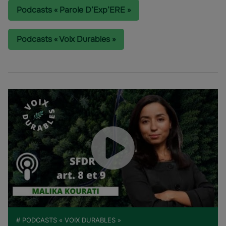
Podcasts « Parole D’Exp’ERE »
Podcasts « Voix Durables »
# PODCASTS « VOIX DURABLES »