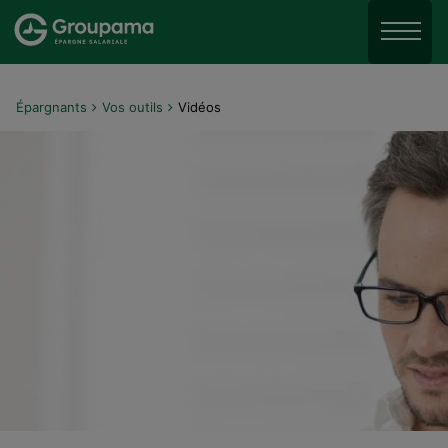
Aller au menu
Aller à la recherche
Menu
Aller au contenu
Épargnants
Vos outils
Vidéos