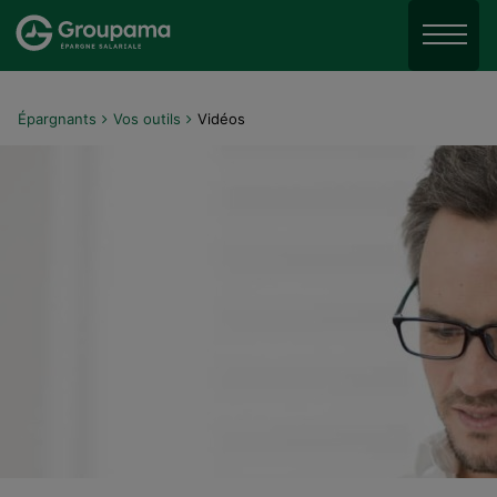
Aller au menu
Aller à la recherche
Menu
Aller au contenu
Épargnants
Vos outils
Vidéos