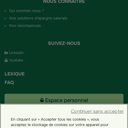
NOUS CONNAÎTRE
Qui sommes-nous ?
Nos solutions d’épargne salariale
Nos récompenses
SUIVEZ-NOUS
Linkedin
Youtube
LEXIQUE
FAQ
Espace personnel
Continuer sans accepter
En cliquant sur « Accepter tous les cookies », vous
Tous nos fonds
acceptez le stockage de cookies sur votre appareil pour