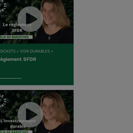
ODCASTS « VOIX DURABLES »
règlement SFDR