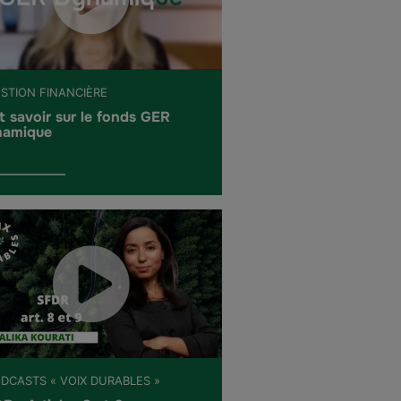
ESTION FINANCIÈRE
t savoir sur le fonds GER
amique
ODCASTS « VOIX DURABLES »