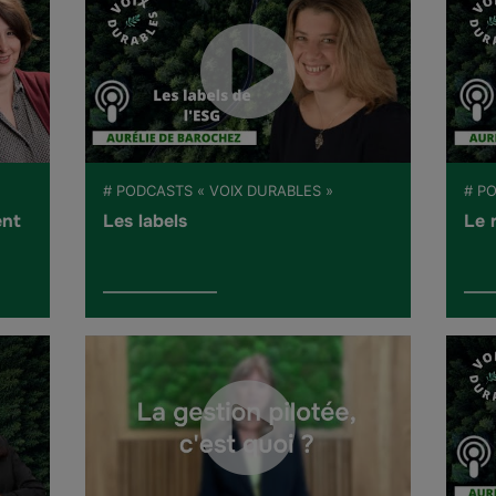
# PODCASTS « VOIX DURABLES »
# P
ent
Les labels
Le 