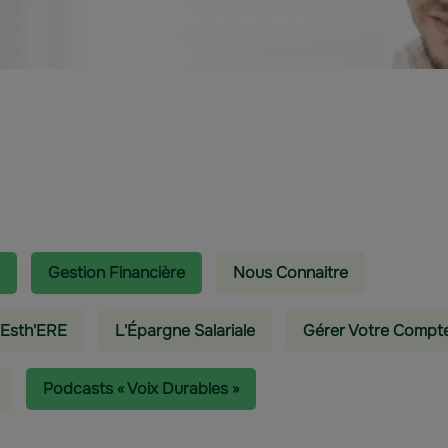
Gestion Financière
Nous Connaitre
 Esth'ERE
L'épargne Salariale
Gérer Votre Compt
Podcasts « Voix Durables »