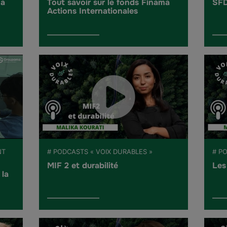
ma
Tout savoir sur le fonds Finama
SFD
Actions Internationales
NT
# PODCASTS « VOIX DURABLES »
# P
MIF 2 et durabilité
Les
 la