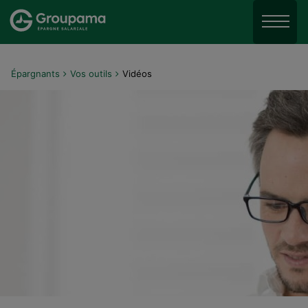
Aller au menu
Aller à la recherche
Menu
Aller au contenu
Épargnants
Vos outils
Vidéos