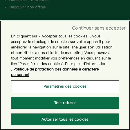
Découvrir nos offres
PARTENAIRES
Continuer sans accepter
Devenir Partenaire
En cliquant sur « Accepter tous les cookies », vous
acceptez le stockage de cookies sur votre appareil pour
améliorer la navigation sur le site, analyser son utilisation
RÉGLEMENTATION
et contribuer à nos efforts de marketing. Vous pouvez à
tout moment modifier vos préférences en cliquant sur le
Nos engagements RSE
lien "Paramètres des cookies". Pour plus d'information
:
Politique de protection des données à caractère
Conditions générales
personnel
Comptes inactifs - Loi Eckert
Paramètres des cookies
NOUS CONNAÎTRE
Tout refuser
Qui sommes-nous ?
Nos solutions d’épargne salariale
Autoriser tous les cookies
Nos récompenses