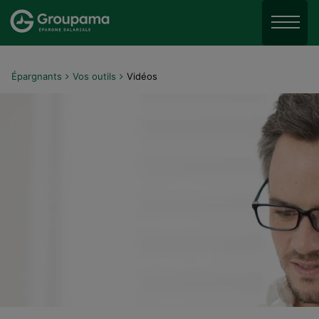
Aller au menu
Aller à la recherche
Menu
Aller au contenu
Épargnants
Vos outils
Vidéos