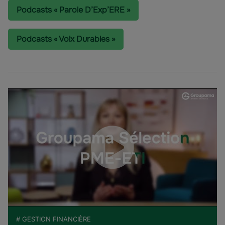
Podcasts « Parole D’Exp’ERE »
Podcasts « Voix Durables »
# GESTION FINANCIÈRE