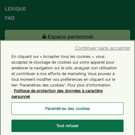
LEXIQUE
FAQ
Espace personnel
Continuer sans accepter
En cliquant sur « Accepter tous les cookies », vous
Tous nos fonds
acceptez le stockage de cookies sur votre appareil pour
améliorer la navigation sur le site, analyser son utilisation
et contribuer à nos efforts de marketing. Vous pouvez à
Contact
tout moment modifier vos préférences en cliquant sur le
lien "Paramètres des cookies". Pour plus d'information
:
Politique de protection des données à caractère
personnel
Groupama ES
Paramètres des cookies
Paramètres des cookies
Tout refuser
© GROUPAMA 2026