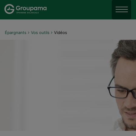
Aller au menu
Aller à la recherche
Menu
Aller au contenu
Épargnants
Vos outils
Vidéos