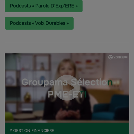
Podcasts « Parole D’Exp’ERE »
Podcasts « Voix Durables »
# GESTION FINANCIÈRE