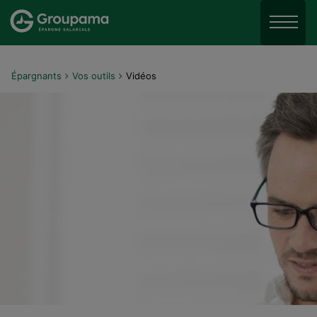
Aller au menu
Aller à la recherche
Menu
Aller au contenu
Épargnants
Vos outils
Vidéos