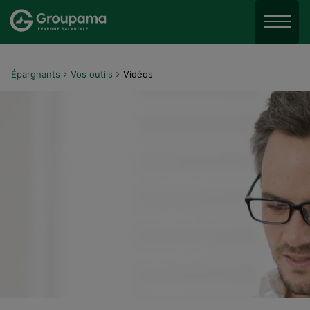
Aller au menu
Aller à la recherche
Menu
Aller au contenu
Épargnants
Vos outils
Vidéos