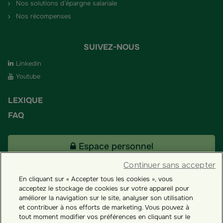
Nos solutions d’épargne salariale
Nos récompenses
SUIVEZ-NOUS
Linkedin
Youtube
LEXIQUE
FAQ
Espace personnel
Continuer sans accepter
En cliquant sur « Accepter tous les cookies », vous
Tous nos fonds
acceptez le stockage de cookies sur votre appareil pour
améliorer la navigation sur le site, analyser son utilisation
et contribuer à nos efforts de marketing. Vous pouvez à
Contact
tout moment modifier vos préférences en cliquant sur le