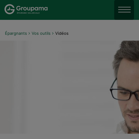
Aller au menu
Aller à la recherche
Menu
Aller au contenu
Épargnants
Vos outils
Vidéos