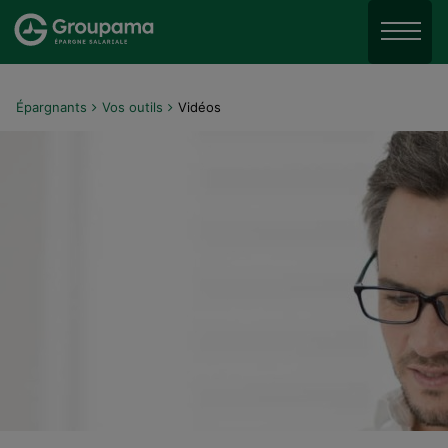
Aller au menu
Aller à la recherche
Menu
Aller au contenu
Épargnants
Vos outils
Vidéos