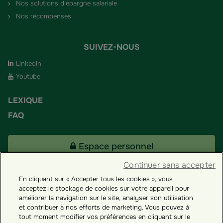
Nos solutions d’épargne salariale
Nos récompenses
SUIVEZ-NOUS
Linkedin
Youtube
LEXIQUE
FAQ
Espace personnel
Continuer sans accepter
En cliquant sur « Accepter tous les cookies », vous
Tous nos fonds
acceptez le stockage de cookies sur votre appareil pour
améliorer la navigation sur le site, analyser son utilisation
et contribuer à nos efforts de marketing. Vous pouvez à
Contact
tout moment modifier vos préférences en cliquant sur le