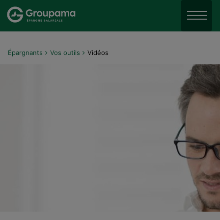
Aller au menu
Aller à la recherche
Menu
Aller au contenu
Épargnants
Vos outils
Vidéos