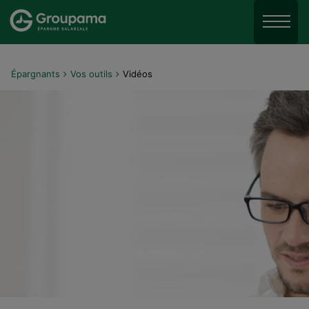
Aller au menu
Aller à la recherche
Menu
Aller au contenu
Épargnants
Vos outils
Vidéos