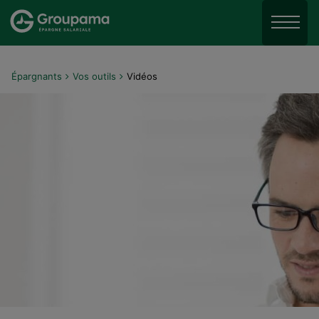
Aller au menu
Aller à la recherche
Menu
Aller au contenu
Épargnants
Vos outils
Vidéos