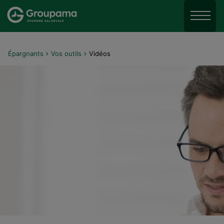
Aller au menu
Aller à la recherche
Menu
Aller au contenu
Épargnants
Vos outils
Vidéos