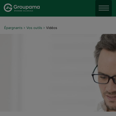
Aller au menu
Aller à la recherche
Menu
Aller au contenu
Épargnants
Vos outils
Vidéos